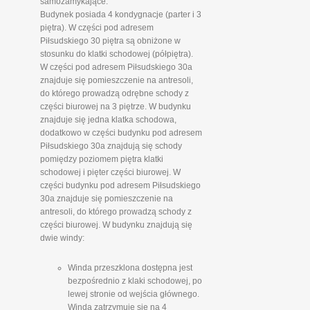
samozamykające.
Budynek posiada 4 kondygnacje (parter i 3
piętra). W części pod adresem
Piłsudskiego 30 piętra są obniżone w
stosunku do klatki schodowej (półpiętra).
W części pod adresem Piłsudskiego 30a
znajduje się pomieszczenie na antresoli,
do którego prowadzą odrębne schody z
części biurowej na 3 piętrze. W budynku
znajduje się jedna klatka schodowa,
dodatkowo w części budynku pod adresem
Piłsudskiego 30a znajdują się schody
pomiędzy poziomem piętra klatki
schodowej i pięter części biurowej. W
części budynku pod adresem Piłsudskiego
30a znajduje się pomieszczenie na
antresoli, do którego prowadzą schody z
części biurowej. W budynku znajdują się
dwie windy:
Winda przeszklona dostępna jest
bezpośrednio z klaki schodowej, po
lewej stronie od wejścia głównego.
Winda zatrzymuje się na 4