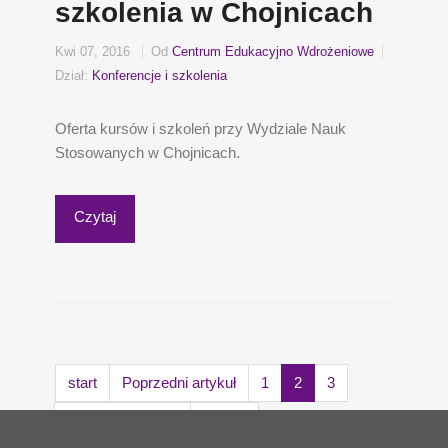
szkolenia w Chojnicach
Kwi 07, 2016
Od
Centrum Edukacyjno Wdrożeniowe
Dział:
Konferencje i szkolenia
Oferta kursów i szkoleń przy Wydziale Nauk
Stosowanych w Chojnicach.
Czytaj
start
Poprzedni artykuł
1
2
3
Następny artykuł
koniec