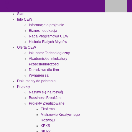
Start
Info CEW
Informacje o projekcie
Biznes i edukacja
Rada Programowa CEW
Historia Białych Młynów
Oferta CEW
Inkubator Technologiczny
Akademickie Inkubatory
Przedsiębiorczości
Doradztwo dla firm
Wynajem sal
Dokumenty do pobrania
Projekty
Nastaw się na rozwój
Bussiness Breakfast
Projekty Zrealizowane
Ekofirma
Mistrzowie Kreatywnego
Rozwoju
KEKS
SKIP2