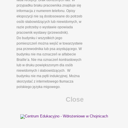
lada recepcji. Brak obniżonych lad. W
przypadku braku pracownika znajduje się
informacja z numerem telefonu. Opisy
ekspozycji nie są dostosowane do potrzeb
osób słabowidzących lub niewidomych, w
razie potrzeby o wystawie opowiada
pracownik wystawy (przewodnik).
Do budynku i wszystkich jego
pomieszczeń można wejść w towarzystwie
psa przewodnika lub psa asystującego. W
budynku nie ma oznaczeń w alfabecie
Braille’a. Nie ma oznaczeń kontrastowych
lub w druku powiększonym dla osób
niewidomych i słabowidzących. W
budynku nie ma pętli indukcyjnej. Można
skorzystać z internetowego tłumacza
polskiego języka migowego.
Close