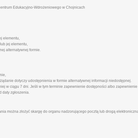
 Centrum Edukacyjno-Wdrożeniowego w Chojnicach
ej elementu,
lub jej elementu,
ej alternatywnej formie.
nie,
 żądanie dotyczy udostępnienia w formie alternatywnej informacji niedostępnej.
ej w ciągu 7 dni. Jeśli w tym terminie zapewnienie dostępności albo zapewnienie
d daty zgłoszenia.
ania można złożyć skargę do organu nadzorującego pocztą lub drogą elektroniczną