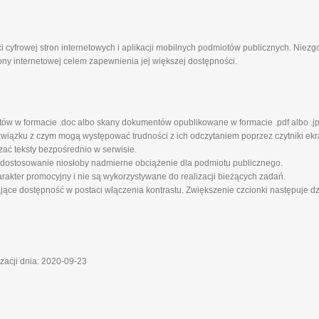
i cyfrowej stron internetowych i aplikacji mobilnych podmiotów publicznych. Niez
ony internetowej celem zapewnienia jej większej dostępności.
tów w formacie .doc albo skany dokumentów opublikowane w formacie .pdf albo .jp
iązku z czym mogą występować trudności z ich odczytaniem poprzez czytniki ekra
zać teksty bezpośrednio w serwisie.
 dostosowanie niosłoby nadmierne obciążenie dla podmiotu publicznego.
rakter promocyjny i nie są wykorzystywane do realizacji bieżących zadań.
ające dostępność w postaci włączenia kontrastu. Zwiększenie czcionki następuje d
izacji dnia: 2020-09-23