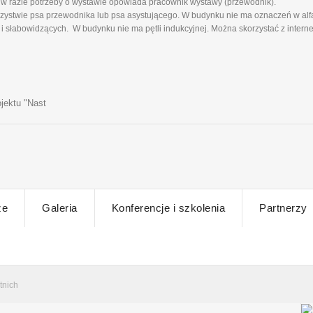
w razie potrzeby o wystawie opowiada pracownik wystawy (przewodnik).
ystwie psa przewodnika lub psa asystującego. W budynku nie ma oznaczeń w alfa
 słabowidzących. W budynku nie ma pętli indukcyjnej. Można skorzystać z intern
jektu "Nast
ze
Galeria
Konferencje i szkolenia
Partnerzy
tnich