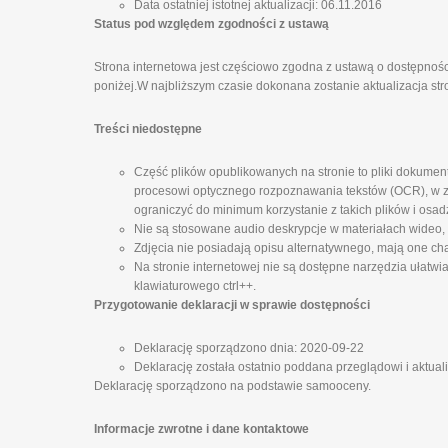
Data ostatniej istotnej aktualizacji: 06.11.2016
Status pod względem zgodności z ustawą
Strona internetowa jest częściowo zgodna z ustawą o dostępnośc
poniżej.W najbliższym czasie dokonana zostanie aktualizacja str
Treści niedostępne
Część plików opublikowanych na stronie to pliki dokumen
procesowi optycznego rozpoznawania tekstów (OCR), w zw
ograniczyć do minimum korzystanie z takich plików i osad
Nie są stosowane audio deskrypcje w materiałach wideo,
Zdjęcia nie posiadają opisu alternatywnego, mają one cha
Na stronie internetowej nie są dostępne narzędzia ułatwi
klawiaturowego ctrl++.
Przygotowanie deklaracji w sprawie dostępności
Deklarację sporządzono dnia: 2020-09-22
Deklarację została ostatnio poddana przeglądowi i aktual
Deklarację sporządzono na podstawie samooceny.
Informacje zwrotne i dane kontaktowe