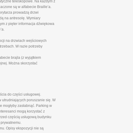
matyczne teleskopowe. Na każdym z
aczone są w alfabecie Braille’a.
orytarza prowadzą drzwi
ndą na antresolę. Wymiary
ym z pięter informacja dźwiękowa
’a.
pcji na drzwiach wejściowych
rzebach. W razie potrzeby
ecie brajla (z wyjątkiem
jnej. Można skorzystać
ścia do części usługowej.
 utrudniających poruszanie się. W
óre mogłyby zasłabnąć. Parking w
Interesanci mogą korzystać z
przed częścią usługową budynku
i prywatnemu.
nu. Opisy ekspozycji nie są