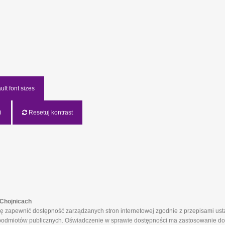
lt font sizes
i
Resetuj kontrast
Chojnicach
apewnić dostępność zarządzanych stron internetowej zgodnie z przepisami ustaw
ch podmiotów publicznych. Oświadczenie w sprawie dostępności ma zastosowanie do 