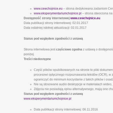
www.cewchojnice.eu
– strona dedykowana zadaniom Ce
www.eksperymentariumchojnice.pl
– strona stworzona na
Dostępność strony internetowej
www.cewchojnice.eu
Data publikacji strony internetowej: 02.01.2017
Data ostatniej istotnej aktualizacji: 02.01.2017
Status pod względem zgodności z ustawą
Strona internetowa jest
częściowo zgodna
z ustawą o dostępnośc
poniżej.
Treści niedostępne
Część plików opublikowanych na stronie to pliki dokumen
procesowi optycznego rozpoznawania tekstów (OCR), w zw
ograniczyć do minimum korzystanie z takich plików i osad
Nie są stosowane audio deskrypcje w materiałach wideo,
Zdjęcia nie posiadają opisu alternatywnego, mają one cha
Status pod względem zgodności z ustawą
www.eksperymentariumchojnice.pl
Data publikacji strony internetowej: 06.11.2016