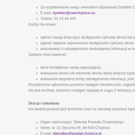
Za rozpatrywanie uwag i wniosków odpowiada Dyrektor
E-mail:
dyrektor@cewchojnice.eu
Telefon: 52 33 44 455
Każdy ma prawo:
zgłosić uwagi dotyczące dostępności cyfrowej strony lub j
zgłosić żądanie zapewnienia dostępności cyfrowej strony 
wnioskować o udostępnienie niedostępnej informacji w inn
Żądanie musi zawierać:
dane kontaktowe osoby zgłaszającej,
wskazanie strony lub elementu strony, której dotyczy żąda
wskazanie dogodnej formy udostępnienia informacji, jeśli
Rozpatrzenie zgłoszenia powinno nastąpić niezwłocznie, najpóźni
nie jest możliwe, powinno nastąpić najdalej w ciągu 2 miesięcy o
Skargi i odwołania
Na niedotrzymanie tych terminów oraz na odmowę realizacji żąd
Organ nadzorujący: Starosta Powiatu Chojnickiego
Adres: ul. 31 Stycznia 56, 89-600 Chojnice
E-mail:
starostwo@powiat.chojnice.pl