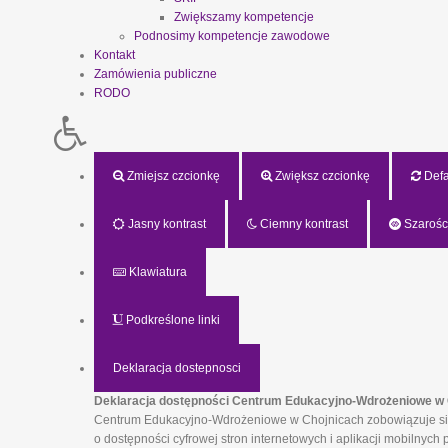
Zwiększamy kompetencje
Podnosimy kompetencje zawodowe
Kontakt
Zamówienia publiczne
RODO
Zmiejsz czcionkę
Zwiększ czcionkę
Defau
Jasny kontrast
Ciemny kontrast
Szarośc
Klawiatura
Podkreślone linki
Deklaracja dostepnosci
Deklaracja dostępności Centrum Edukacyjno-Wdrożeniowe w 
Centrum Edukacyjno-Wdrożeniowe w Chojnicach zobowiązuje się z
o dostępności cyfrowej stron internetowych i aplikacji mobilny