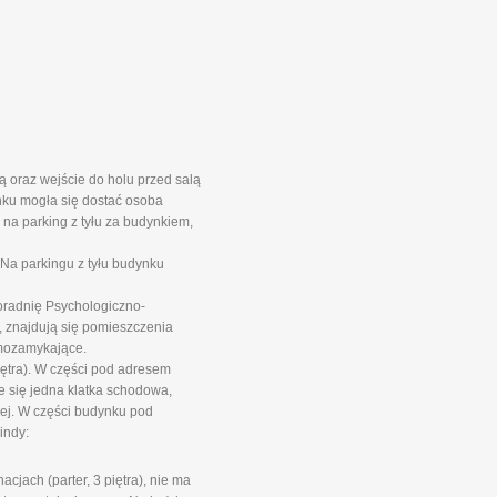
 oraz wejście do holu przed salą
nku mogła się dostać osoba
na parking z tyłu za budynkiem,
Na parkingu z tyłu budynku
oradnię Psychologiczno-
 znajdują się pomieszczenia
mozamykające.
iętra). W części pod adresem
e się jedna klatka schodowa,
wej. W części budynku pod
indy:
jach (parter, 3 piętra), nie ma