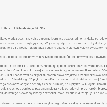
.
 Marsz. J. Piłsudskiego 30 i 30a
la odwiedzających są: wejście główne kierujące bezpośrednio na klatkę schodową
ciwpożarowe, samozamykające się. Wejścia są odpowiednio szerokie, aby do budy
szanie się na wózku. Na parterze budynku znajdują się dwa wyjścia ewakuacyjne 
 dla osób niepełnosprawnych, w tym jedno bezpośrednio przy wejściu głównym. 
ch.
ego, pod adresem Piłsudskiego 30 znajdują się pomieszczenia zajmowane przez P
inie w Chojnicach. Po lewej stronie od wejścia, pod adresem Piłsudskiego 30a,
. Z klatki schodowej do części biurowych prowadzą drzwi przeciwpożarowe, sa
 adresem Piłsudskiego 30 piętra są obniżone w stosunku do klatki schodowej (półp
tórego prowadzą odrębne schody z części biurowej na 3 piętrze. W budynku znajduj
ują się schody pomiędzy poziomem piętra klatki schodowej i pięter części biuro
li, do którego prowadzą schody z części biurowej. W budynku znajdują się dwie w
odowej, po lewej stronie od wejścia głównego. Winda zatrzymuje się na 4 kondygnac