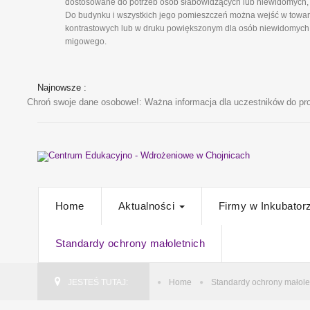
dostosowane do potrzeb osób słabowidzących lub niewidomych, 
Do budynku i wszystkich jego pomieszczeń można wejść w towarz
kontrastowych lub w druku powiększonym dla osób niewidomych i
migowego.
Najnowsze :
Chroń swoje dane osobowe!
: Ważna informacja dla uczestników do pro
Home
Aktualności
Firmy w Inkubator
Standardy ochrony małoletnich
JESTEŚ TUTAJ:
Home
Standardy ochrony małole