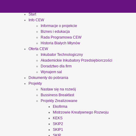
Start
Info CEW
Informacje o projekcie
Biznes i edukacja
Rada Programowa CEW
Historia Białych Młynów
Oferta CEW
Inkubator Technologiczny
Akademickie Inkubatory Przedsiębiorczości
Doradztwo dla firm
Wynajem sal
Dokumenty do pobrania
Projekty
Nastaw się na rozwój
Bussiness Breakfast
Projekty Zrealizowane
Ekofirma
Mistrzowie Kreatywnego Rozwoju
KEKS
SKIP2
SKIP1
SKIP