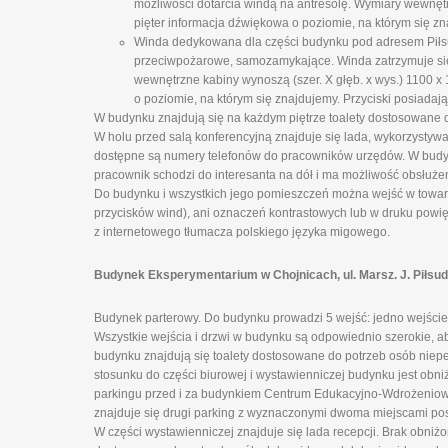
możliwości dotarcia windą na antresolę. Wymiary wewnęt
pięter informacja dźwiękowa o poziomie, na którym się zn
Winda dedykowana dla części budynku pod adresem Piłsud
przeciwpożarowe, samozamykające. Winda zatrzymuje się n
wewnętrzne kabiny wynoszą (szer. X głęb. x wys.) 1100 
o poziomie, na którym się znajdujemy. Przyciski posiadają
W budynku znajdują się na każdym piętrze toalety dostosowane 
W holu przed salą konferencyjną znajduje się lada, wykorzystyw
dostępne są numery telefonów do pracowników urzędów. W budynk
pracownik schodzi do interesanta na dół i ma możliwość obsłuże
Do budynku i wszystkich jego pomieszczeń można wejść w towarz
przycisków wind), ani oznaczeń kontrastowych lub w druku powi
z internetowego tłumacza polskiego języka migowego.
Budynek Eksperymentarium w Chojnicach, ul. Marsz. J. Piłsu
Budynek parterowy. Do budynku prowadzi 5 wejść: jedno wejście 
Wszystkie wejścia i drzwi w budynku są odpowiednio szerokie, 
budynku znajdują się toalety dostosowane do potrzeb osób niepeł
stosunku do części biurowej i wystawienniczej budynku jest obni
parkingu przed i za budynkiem Centrum Edukacyjno-Wdrożeniowe
znajduje się drugi parking z wyznaczonymi dwoma miejscami po
W części wystawienniczej znajduje się lada recepcji. Brak obniż