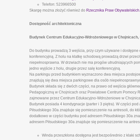
Telefon: 523966500
Skargę można złożyć również do
Rzecznika Praw Obywatelskich
Dostępność architektoniczna
Budynek Centrum Edukacyjno-Wdrożeniowego w Chojnicach, ul.
Do budynku prowadzą 3 wejścia, przy czym używane i dostępne d
konferencyjną. Z holu na klatkę schodową prowadzą drzwi prze
niepełnosprawna. W drzwiach nie ma progów utrudniających poru
jedno wyjście z holu, drugie przez salę konferencyjną.
Na parkingu przed budynkiem wyznaczono dwa miejsca postojowe
znajdują się dwa miejsca parkingowe dla osób niepełnosprawny
Budynek składa się z dwóch części, na prawo od wejścia główn
Pedagogiczną w Chojnicach oraz Powiatowe Centrum Pomocy Rodz
zajmowane przez Centrum Edukacyjno-Wdrożeniowe w Chojnicach
Budynek posiada 4 kondygnacje (parter i 3 piętra). W części pod
Piłsudskiego 30a znajduje się pomieszczenie na antresoli, do k
dodatkowo w części budynku pod adresem Piłsudskiego 30a znajd
adresem Piłsudskiego 30a znajduje się pomieszczenie na antreso
Winda przeszklona dostępna jest bezpośrednio z klaki sch