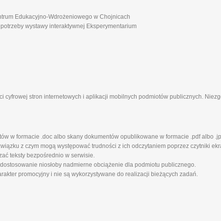
ntrum Edukacyjno-Wdrożeniowego w Chojnicach
 potrzeby wystawy interaktywnej Eksperymentarium
i cyfrowej stron internetowych i aplikacji mobilnych podmiotów publicznych. Nie
tów w formacie .doc albo skany dokumentów opublikowane w formacie .pdf albo .jp
iązku z czym mogą występować trudności z ich odczytaniem poprzez czytniki ekra
zać teksty bezpośrednio w serwisie.
 dostosowanie niosłoby nadmierne obciążenie dla podmiotu publicznego.
rakter promocyjny i nie są wykorzystywane do realizacji bieżących zadań.