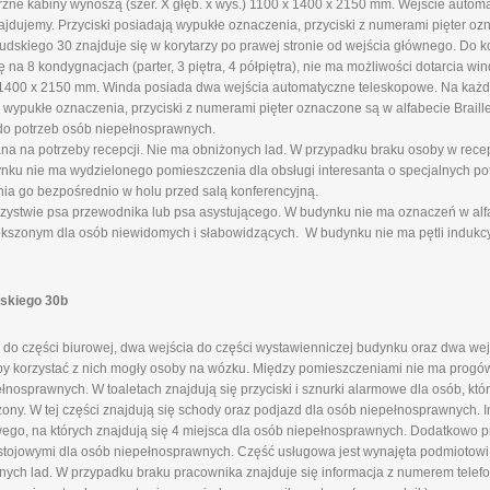
rzne kabiny wynoszą (szer. X głęb. x wys.) 1100 x 1400 x 2150 mm. Wejście auto
ajdujemy. Przyciski posiadają wypukłe oznaczenia, przyciski z numerami pięter ozn
skiego 30 znajduje się w korytarzy po prawej stronie od wejścia głównego. Do k
a 8 kondygnacjach (parter, 3 piętra, 4 półpiętra), nie ma możliwości dotarcia wi
x 1400 x 2150 mm. Winda posiada dwa wejścia automatyczne teleskopowe. Na każd
 wypukłe oznaczenia, przyciski z numerami pięter oznaczone są w alfabecie Braille
do potrzeb osób niepełnosprawnych.
ana na potrzeby recepcji. Nie ma obniżonych lad. W przypadku braku osoby w rece
u nie ma wydzielonego pomieszczenia dla obsługi interesanta o specjalnych pot
nia go bezpośrednio w holu przed salą konferencyjną.
ystwie psa przewodnika lub psa asystującego. W budynku nie ma oznaczeń w alfab
ększonym dla osób niewidomych i słabowidzących. W budynku nie ma pętli indukcy
dskiego 30b
do części biurowej, dwa wejścia do części wystawienniczej budynku oraz dwa wej
aby korzystać z nich mogły osoby na wózku. Między pomieszczeniami nie ma progów
nosprawnych. W toaletach znajdują się przyciski i sznurki alarmowe dla osób, kt
żony. W tej części znajdują się schody oraz podjazd dla osób niepełnosprawnych. 
go, na których znajdują się 4 miejsca dla osób niepełnosprawnych. Dodatkowo 
stojowymi dla osób niepełnosprawnych. Część usługowa jest wynajęta podmiotow
onych lad. W przypadku braku pracownika znajduje się informacja z numerem telefo