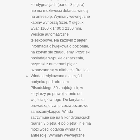
kondygnacjach (parter, 3 piętra),
nie ma możliwości dotarcia windą
na antresolę. Wymiary wewnętrzne
kabiny wynoszą (szer. X głęb. x
wys.) 1100 x 1400 x 2150 mm.
Wejście automatyczne
teleskopowe. Na każdym z pięter
informacja dźwiękowa o poziomie,
na którym się znajdujemy. Przyciski
posiadają wypukłe oznaczenia,
przyciski z numerami pięter
oznaczone są w alfabecie Braille’a.
Winda dedykowana dla części
budynku pod adresem
Piłsudskiego 30 znajduje się w
korytarzy po prawej stronie od
wejścia głównego. Do korytarza
prowadzą drzwi przeciwpożarowe,
samozamykające. Winda
zatrzymuje się na 8 kondygnacjach
(parter, 3 piętra, 4 półpiętra), nie ma
możliwości dotarcia windą na
antresolę. Wymiary wewnętrzne