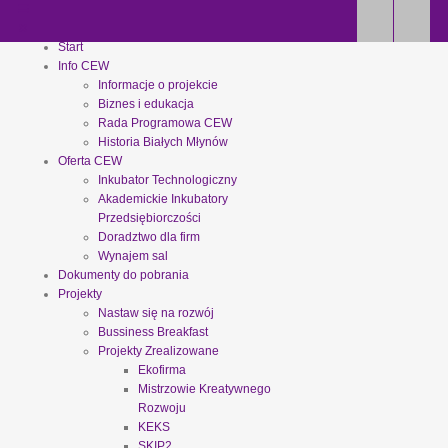
Start
Info CEW
Informacje o projekcie
Biznes i edukacja
Rada Programowa CEW
Historia Białych Młynów
Oferta CEW
Inkubator Technologiczny
Akademickie Inkubatory
Przedsiębiorczości
Doradztwo dla firm
Wynajem sal
Dokumenty do pobrania
Projekty
Nastaw się na rozwój
Bussiness Breakfast
Projekty Zrealizowane
Ekofirma
Mistrzowie Kreatywnego
Rozwoju
KEKS
SKIP2