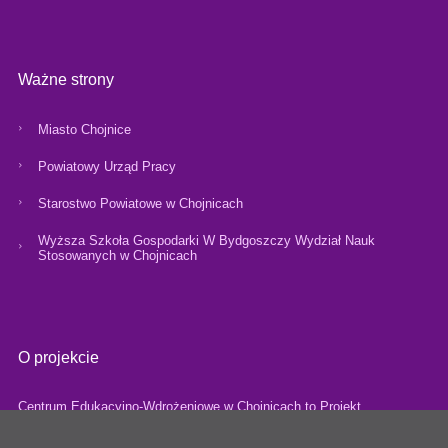
Ważne strony
Miasto Chojnice
Powiatowy Urząd Pracy
Starostwo Powiatowe w Chojnicach
Wyższa Szkoła Gospodarki W Bydgoszczy Wydział Nauk
Stosowanych w Chojnicach
O projekcie
Centrum Edukacyjno-Wdrożeniowe w Chojnicach to Projekt
współfinansowany przez Unię Europejską z Europejskiego Funduszu