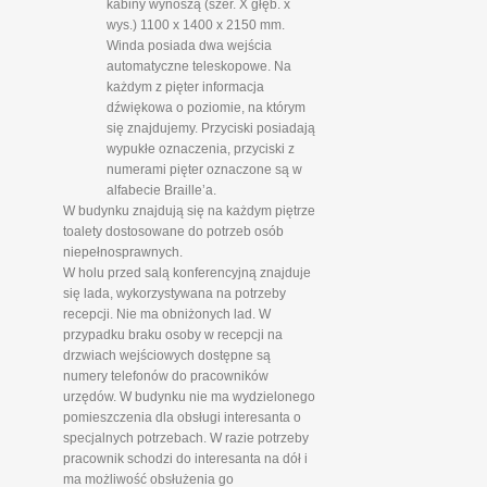
kabiny wynoszą (szer. X głęb. x
wys.) 1100 x 1400 x 2150 mm.
Winda posiada dwa wejścia
automatyczne teleskopowe. Na
każdym z pięter informacja
dźwiękowa o poziomie, na którym
się znajdujemy. Przyciski posiadają
wypukłe oznaczenia, przyciski z
numerami pięter oznaczone są w
alfabecie Braille’a.
W budynku znajdują się na każdym piętrze
toalety dostosowane do potrzeb osób
niepełnosprawnych.
W holu przed salą konferencyjną znajduje
się lada, wykorzystywana na potrzeby
recepcji. Nie ma obniżonych lad. W
przypadku braku osoby w recepcji na
drzwiach wejściowych dostępne są
numery telefonów do pracowników
urzędów. W budynku nie ma wydzielonego
pomieszczenia dla obsługi interesanta o
specjalnych potrzebach. W razie potrzeby
pracownik schodzi do interesanta na dół i
ma możliwość obsłużenia go