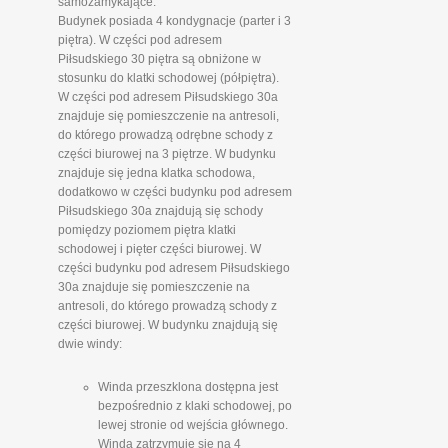
samozamykające.
Budynek posiada 4 kondygnacje (parter i 3
piętra). W części pod adresem
Piłsudskiego 30 piętra są obniżone w
stosunku do klatki schodowej (półpiętra).
W części pod adresem Piłsudskiego 30a
znajduje się pomieszczenie na antresoli,
do którego prowadzą odrębne schody z
części biurowej na 3 piętrze. W budynku
znajduje się jedna klatka schodowa,
dodatkowo w części budynku pod adresem
Piłsudskiego 30a znajdują się schody
pomiędzy poziomem piętra klatki
schodowej i pięter części biurowej. W
części budynku pod adresem Piłsudskiego
30a znajduje się pomieszczenie na
antresoli, do którego prowadzą schody z
części biurowej. W budynku znajdują się
dwie windy:
Winda przeszklona dostępna jest
bezpośrednio z klaki schodowej, po
lewej stronie od wejścia głównego.
Winda zatrzymuje się na 4