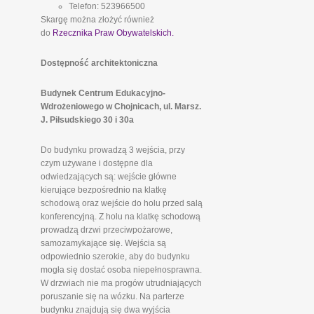
Telefon: 523966500
Skargę można złożyć również
do
Rzecznika Praw Obywatelskich.
Dostępność architektoniczna
Budynek Centrum Edukacyjno-
Wdrożeniowego w Chojnicach, ul. Marsz.
J. Piłsudskiego 30 i 30a
Do budynku prowadzą 3 wejścia, przy
czym używane i dostępne dla
odwiedzających są: wejście główne
kierujące bezpośrednio na klatkę
schodową oraz wejście do holu przed salą
konferencyjną. Z holu na klatkę schodową
prowadzą drzwi przeciwpożarowe,
samozamykające się. Wejścia są
odpowiednio szerokie, aby do budynku
mogła się dostać osoba niepełnosprawna.
W drzwiach nie ma progów utrudniających
poruszanie się na wózku. Na parterze
budynku znajdują się dwa wyjścia