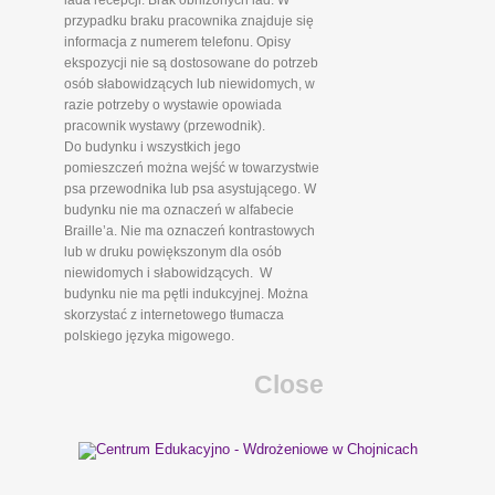
lada recepcji. Brak obniżonych lad. W
przypadku braku pracownika znajduje się
informacja z numerem telefonu. Opisy
ekspozycji nie są dostosowane do potrzeb
osób słabowidzących lub niewidomych, w
razie potrzeby o wystawie opowiada
pracownik wystawy (przewodnik).
Do budynku i wszystkich jego
pomieszczeń można wejść w towarzystwie
psa przewodnika lub psa asystującego. W
budynku nie ma oznaczeń w alfabecie
Braille’a. Nie ma oznaczeń kontrastowych
lub w druku powiększonym dla osób
niewidomych i słabowidzących. W
budynku nie ma pętli indukcyjnej. Można
skorzystać z internetowego tłumacza
polskiego języka migowego.
Close