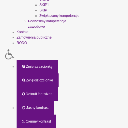
SKIP1
SKIP
Zwiększamy kompetencje
Podnosimy kompetencje
zawodowe
Kontakt
Zamówienia publiczne
RODO
Zmiejsz czcionkę
Zwiększ czcionkę
Default font sizes
Jasny kontrast
Ciemny kontrast