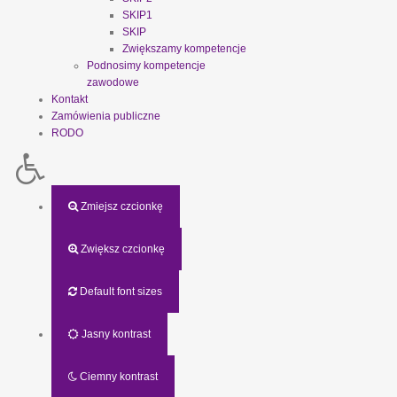
SKIP1
SKIP
Zwiększamy kompetencje
Podnosimy kompetencje
zawodowe
Kontakt
Zamówienia publiczne
RODO
Zmiejsz czcionkę
Zwiększ czcionkę
Default font sizes
Jasny kontrast
Ciemny kontrast