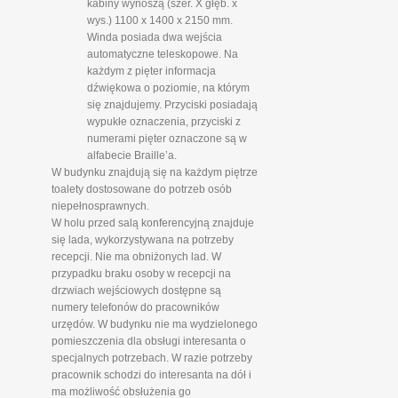
kabiny wynoszą (szer. X głęb. x
wys.) 1100 x 1400 x 2150 mm.
Winda posiada dwa wejścia
automatyczne teleskopowe. Na
każdym z pięter informacja
dźwiękowa o poziomie, na którym
się znajdujemy. Przyciski posiadają
wypukłe oznaczenia, przyciski z
numerami pięter oznaczone są w
alfabecie Braille’a.
W budynku znajdują się na każdym piętrze
toalety dostosowane do potrzeb osób
niepełnosprawnych.
W holu przed salą konferencyjną znajduje
się lada, wykorzystywana na potrzeby
recepcji. Nie ma obniżonych lad. W
przypadku braku osoby w recepcji na
drzwiach wejściowych dostępne są
numery telefonów do pracowników
urzędów. W budynku nie ma wydzielonego
pomieszczenia dla obsługi interesanta o
specjalnych potrzebach. W razie potrzeby
pracownik schodzi do interesanta na dół i
ma możliwość obsłużenia go