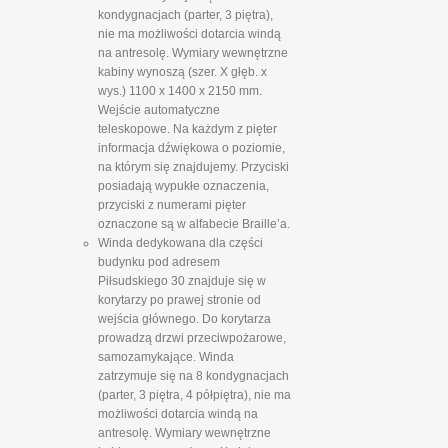
kondygnacjach (parter, 3 piętra),
nie ma możliwości dotarcia windą
na antresolę. Wymiary wewnętrzne
kabiny wynoszą (szer. X głęb. x
wys.) 1100 x 1400 x 2150 mm.
Wejście automatyczne
teleskopowe. Na każdym z pięter
informacja dźwiękowa o poziomie,
na którym się znajdujemy. Przyciski
posiadają wypukłe oznaczenia,
przyciski z numerami pięter
oznaczone są w alfabecie Braille’a.
Winda dedykowana dla części
budynku pod adresem
Piłsudskiego 30 znajduje się w
korytarzy po prawej stronie od
wejścia głównego. Do korytarza
prowadzą drzwi przeciwpożarowe,
samozamykające. Winda
zatrzymuje się na 8 kondygnacjach
(parter, 3 piętra, 4 półpiętra), nie ma
możliwości dotarcia windą na
antresolę. Wymiary wewnętrzne