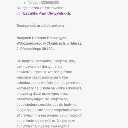
Telefon: 523966500
Skargę można złożyć również
do
Rzecznika Praw Obywatelskich.
Dostępność architektoniczna
Budynek Centrum Edukacyjno-
Wdrożeniowego w Chojnicach, ul. Marsz.
J. Piłsudskiego 30 i 30a
Do budynku prowadzą 3 wejścia, przy
czym używane i dostępne dla
odwiedzających są: wejście główne
kierujące bezpośrednio na klatkę
schodową oraz wejście do holu przed salą
konferencyjną. Z holu na klatkę schodową
prowadzą drzwi przeciwpożarowe,
samozamykające się. Wejścia są
odpowiednio szerokie, aby do budynku
mogła się dostać osoba niepełnosprawna.
W drzwiach nie ma progów utrudniających
poruszanie się na wózku. Na parterze
budynku znajdują się dwa wyjścia