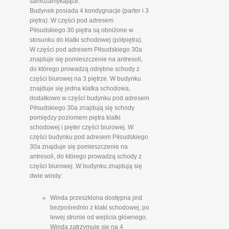
samozamykające.
Budynek posiada 4 kondygnacje (parter i 3
piętra). W części pod adresem
Piłsudskiego 30 piętra są obniżone w
stosunku do klatki schodowej (półpiętra).
W części pod adresem Piłsudskiego 30a
znajduje się pomieszczenie na antresoli,
do którego prowadzą odrębne schody z
części biurowej na 3 piętrze. W budynku
znajduje się jedna klatka schodowa,
dodatkowo w części budynku pod adresem
Piłsudskiego 30a znajdują się schody
pomiędzy poziomem piętra klatki
schodowej i pięter części biurowej. W
części budynku pod adresem Piłsudskiego
30a znajduje się pomieszczenie na
antresoli, do którego prowadzą schody z
części biurowej. W budynku znajdują się
dwie windy:
Winda przeszklona dostępna jest
bezpośrednio z klaki schodowej, po
lewej stronie od wejścia głównego.
Winda zatrzymuje się na 4