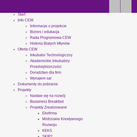
Start
Info CEW
Informacje o projekcie
Biznes i edukacja
Rada Programowa CEW
Historia Białych Młynów
Oferta CEW
Inkubator Technologiczny
Akademickie Inkubatory
Przedsiębiorczości
Doradztwo dla firm
Wynajem sal
Dokumenty do pobrania
Projekty
Nastaw się na rozwój
Bussiness Breakfast
Projekty Zrealizowane
Ekofirma
Mistrzowie Kreatywnego
Rozwoju
KEKS
SKIP2