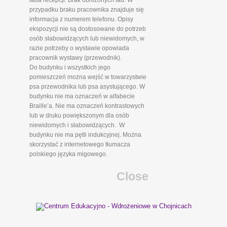
lada recepcji. Brak obniżonych lad. W
przypadku braku pracownika znajduje się
informacja z numerem telefonu. Opisy
ekspozycji nie są dostosowane do potrzeb
osób słabowidzących lub niewidomych, w
razie potrzeby o wystawie opowiada
pracownik wystawy (przewodnik).
Do budynku i wszystkich jego
pomieszczeń można wejść w towarzystwie
psa przewodnika lub psa asystującego. W
budynku nie ma oznaczeń w alfabecie
Braille’a. Nie ma oznaczeń kontrastowych
lub w druku powiększonym dla osób
niewidomych i słabowidzących. W
budynku nie ma pętli indukcyjnej. Można
skorzystać z internetowego tłumacza
polskiego języka migowego.
Close