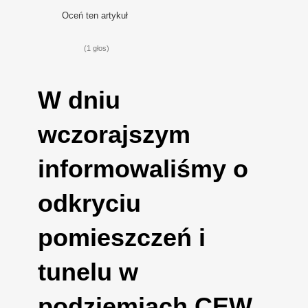
Oceń ten artykuł
(1 głos)
W dniu
wczorajszym
informowaliśmy o
odkryciu
pomieszczeń i
tunelu w
podziemiach CEW.