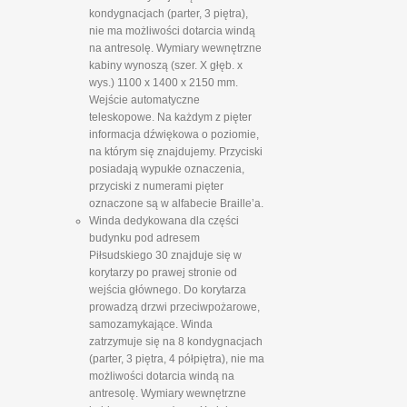
kondygnacjach (parter, 3 piętra),
nie ma możliwości dotarcia windą
na antresolę. Wymiary wewnętrzne
kabiny wynoszą (szer. X głęb. x
wys.) 1100 x 1400 x 2150 mm.
Wejście automatyczne
teleskopowe. Na każdym z pięter
informacja dźwiękowa o poziomie,
na którym się znajdujemy. Przyciski
posiadają wypukłe oznaczenia,
przyciski z numerami pięter
oznaczone są w alfabecie Braille’a.
Winda dedykowana dla części
budynku pod adresem
Piłsudskiego 30 znajduje się w
korytarzy po prawej stronie od
wejścia głównego. Do korytarza
prowadzą drzwi przeciwpożarowe,
samozamykające. Winda
zatrzymuje się na 8 kondygnacjach
(parter, 3 piętra, 4 półpiętra), nie ma
możliwości dotarcia windą na
antresolę. Wymiary wewnętrzne