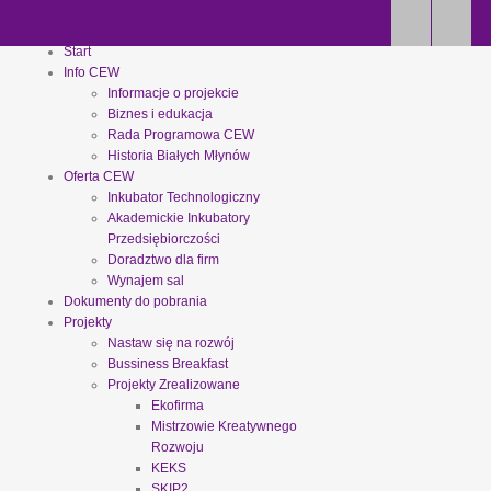
Start
Info CEW
Informacje o projekcie
Biznes i edukacja
Rada Programowa CEW
Historia Białych Młynów
Oferta CEW
Inkubator Technologiczny
Akademickie Inkubatory
Przedsiębiorczości
Doradztwo dla firm
Wynajem sal
Dokumenty do pobrania
Projekty
Nastaw się na rozwój
Bussiness Breakfast
Projekty Zrealizowane
Ekofirma
Mistrzowie Kreatywnego
Rozwoju
KEKS
SKIP2