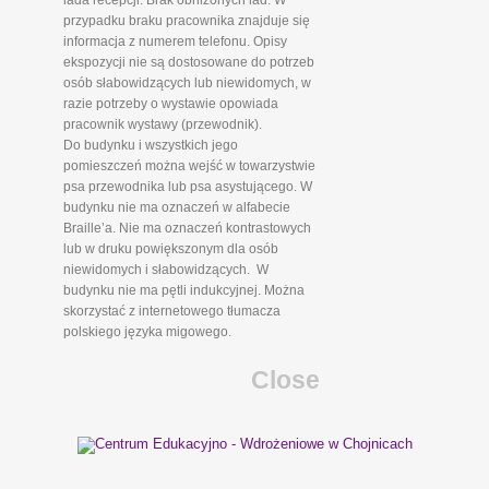
lada recepcji. Brak obniżonych lad. W
przypadku braku pracownika znajduje się
informacja z numerem telefonu. Opisy
ekspozycji nie są dostosowane do potrzeb
osób słabowidzących lub niewidomych, w
razie potrzeby o wystawie opowiada
pracownik wystawy (przewodnik).
Do budynku i wszystkich jego
pomieszczeń można wejść w towarzystwie
psa przewodnika lub psa asystującego. W
budynku nie ma oznaczeń w alfabecie
Braille’a. Nie ma oznaczeń kontrastowych
lub w druku powiększonym dla osób
niewidomych i słabowidzących. W
budynku nie ma pętli indukcyjnej. Można
skorzystać z internetowego tłumacza
polskiego języka migowego.
Close