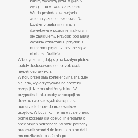
kabiny wynoszą (szer. X głęb. x
wys.) 1100 x 1400 x 2150 mm.
Winda posiada dwa wejścia
automatyczne teleskopowe. Na
każdym z pięter informacja
dźwiękowa o poziomie, na którym
się znajdujemy. Przyciski posiadają
wypukłe oznaczenia, przyciski z
numerami pięter oznaczone są w
alfabecie Braille’a.
W budynku znajdują się na każdym piętrze
toalety dostosowane do potrzeb osób
niepełnosprawnych.
W holu przed salą konferencyjną znajduje
się lada, wykorzystywana na potrzeby
recepcji. Nie ma obniżonych lad. W
przypadku braku osoby w recepcji na
drzwiach wejściowych dostępne są
numery telefonów do pracowników
urzędów. W budynku nie ma wydzielonego
pomieszczenia dla obsługi interesanta o
specjalnych potrzebach. W razie potrzeby
pracownik schodzi do interesanta na dół i
ma możliwość obsłużenia go