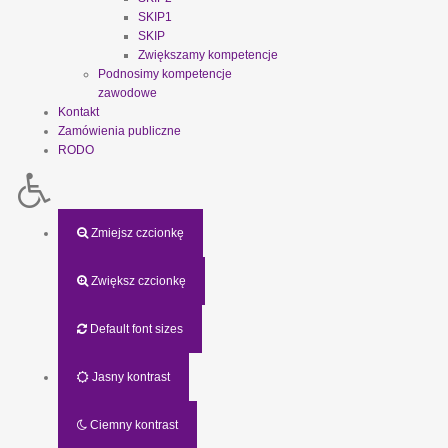
SKIP1
SKIP
Zwiększamy kompetencje
Podnosimy kompetencje
zawodowe
Kontakt
Zamówienia publiczne
RODO
Zmiejsz czcionkę
Zwiększ czcionkę
Default font sizes
Jasny kontrast
Ciemny kontrast