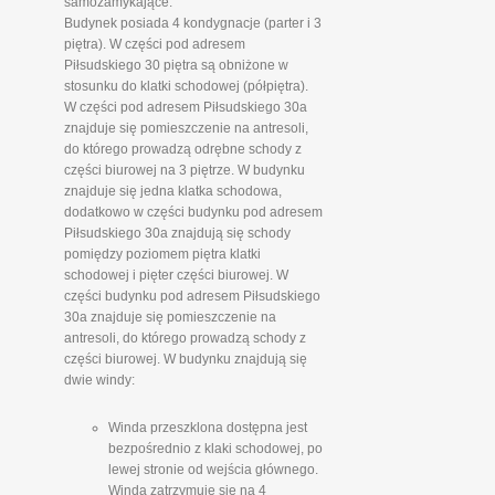
samozamykające.
Budynek posiada 4 kondygnacje (parter i 3
piętra). W części pod adresem
Piłsudskiego 30 piętra są obniżone w
stosunku do klatki schodowej (półpiętra).
W części pod adresem Piłsudskiego 30a
znajduje się pomieszczenie na antresoli,
do którego prowadzą odrębne schody z
części biurowej na 3 piętrze. W budynku
znajduje się jedna klatka schodowa,
dodatkowo w części budynku pod adresem
Piłsudskiego 30a znajdują się schody
pomiędzy poziomem piętra klatki
schodowej i pięter części biurowej. W
części budynku pod adresem Piłsudskiego
30a znajduje się pomieszczenie na
antresoli, do którego prowadzą schody z
części biurowej. W budynku znajdują się
dwie windy:
Winda przeszklona dostępna jest
bezpośrednio z klaki schodowej, po
lewej stronie od wejścia głównego.
Winda zatrzymuje się na 4