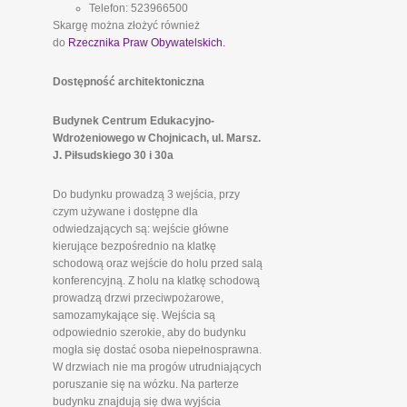
Telefon: 523966500
Skargę można złożyć również
do
Rzecznika Praw Obywatelskich.
Dostępność architektoniczna
Budynek Centrum Edukacyjno-
Wdrożeniowego w Chojnicach, ul. Marsz.
J. Piłsudskiego 30 i 30a
Do budynku prowadzą 3 wejścia, przy
czym używane i dostępne dla
odwiedzających są: wejście główne
kierujące bezpośrednio na klatkę
schodową oraz wejście do holu przed salą
konferencyjną. Z holu na klatkę schodową
prowadzą drzwi przeciwpożarowe,
samozamykające się. Wejścia są
odpowiednio szerokie, aby do budynku
mogła się dostać osoba niepełnosprawna.
W drzwiach nie ma progów utrudniających
poruszanie się na wózku. Na parterze
budynku znajdują się dwa wyjścia