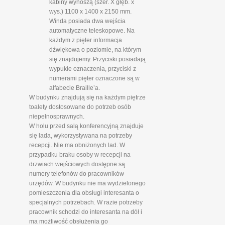
kabiny wynoszą (szer. X głęb. x
wys.) 1100 x 1400 x 2150 mm.
Winda posiada dwa wejścia
automatyczne teleskopowe. Na
każdym z pięter informacja
dźwiękowa o poziomie, na którym
się znajdujemy. Przyciski posiadają
wypukłe oznaczenia, przyciski z
numerami pięter oznaczone są w
alfabecie Braille’a.
W budynku znajdują się na każdym piętrze
toalety dostosowane do potrzeb osób
niepełnosprawnych.
W holu przed salą konferencyjną znajduje
się lada, wykorzystywana na potrzeby
recepcji. Nie ma obniżonych lad. W
przypadku braku osoby w recepcji na
drzwiach wejściowych dostępne są
numery telefonów do pracowników
urzędów. W budynku nie ma wydzielonego
pomieszczenia dla obsługi interesanta o
specjalnych potrzebach. W razie potrzeby
pracownik schodzi do interesanta na dół i
ma możliwość obsłużenia go