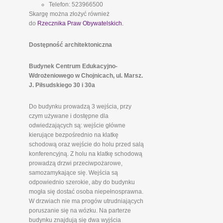
Telefon: 523966500
Skargę można złożyć również
do
Rzecznika Praw Obywatelskich.
Dostępność architektoniczna
Budynek Centrum Edukacyjno-
Wdrożeniowego w Chojnicach, ul. Marsz.
J. Piłsudskiego 30 i 30a
Do budynku prowadzą 3 wejścia, przy
czym używane i dostępne dla
odwiedzających są: wejście główne
kierujące bezpośrednio na klatkę
schodową oraz wejście do holu przed salą
konferencyjną. Z holu na klatkę schodową
prowadzą drzwi przeciwpożarowe,
samozamykające się. Wejścia są
odpowiednio szerokie, aby do budynku
mogła się dostać osoba niepełnosprawna.
W drzwiach nie ma progów utrudniających
poruszanie się na wózku. Na parterze
budynku znajdują się dwa wyjścia