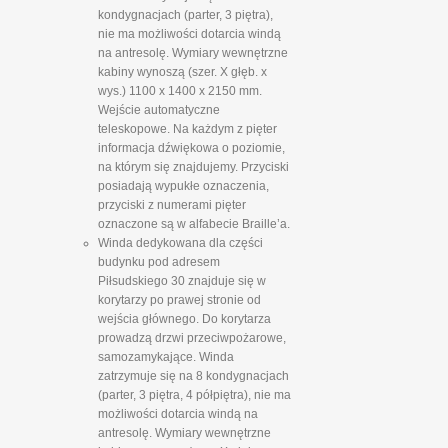
kondygnacjach (parter, 3 piętra),
nie ma możliwości dotarcia windą
na antresolę. Wymiary wewnętrzne
kabiny wynoszą (szer. X głęb. x
wys.) 1100 x 1400 x 2150 mm.
Wejście automatyczne
teleskopowe. Na każdym z pięter
informacja dźwiękowa o poziomie,
na którym się znajdujemy. Przyciski
posiadają wypukłe oznaczenia,
przyciski z numerami pięter
oznaczone są w alfabecie Braille’a.
Winda dedykowana dla części
budynku pod adresem
Piłsudskiego 30 znajduje się w
korytarzy po prawej stronie od
wejścia głównego. Do korytarza
prowadzą drzwi przeciwpożarowe,
samozamykające. Winda
zatrzymuje się na 8 kondygnacjach
(parter, 3 piętra, 4 półpiętra), nie ma
możliwości dotarcia windą na
antresolę. Wymiary wewnętrzne