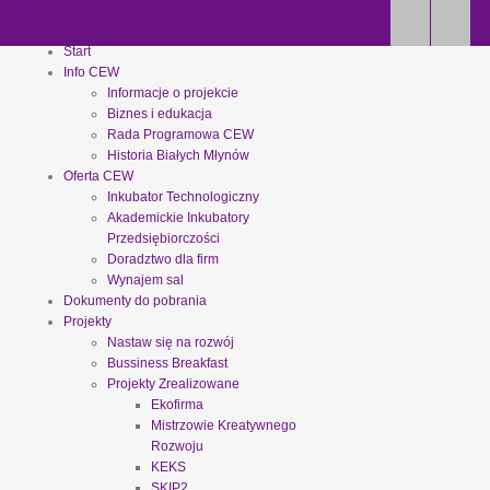
Start
Info CEW
Informacje o projekcie
Biznes i edukacja
Rada Programowa CEW
Historia Białych Młynów
Oferta CEW
Inkubator Technologiczny
Akademickie Inkubatory
Przedsiębiorczości
Doradztwo dla firm
Wynajem sal
Dokumenty do pobrania
Projekty
Nastaw się na rozwój
Bussiness Breakfast
Projekty Zrealizowane
Ekofirma
Mistrzowie Kreatywnego
Rozwoju
KEKS
SKIP2