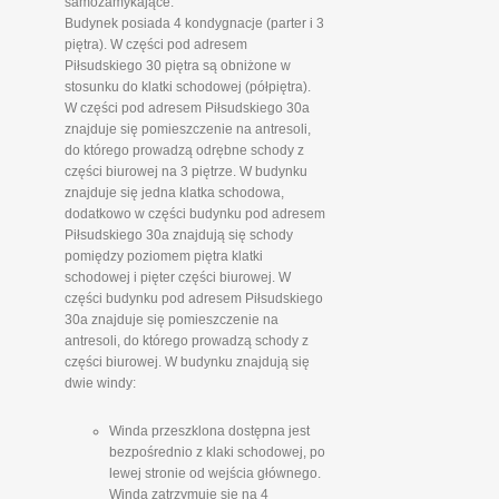
samozamykające.
Budynek posiada 4 kondygnacje (parter i 3
piętra). W części pod adresem
Piłsudskiego 30 piętra są obniżone w
stosunku do klatki schodowej (półpiętra).
W części pod adresem Piłsudskiego 30a
znajduje się pomieszczenie na antresoli,
do którego prowadzą odrębne schody z
części biurowej na 3 piętrze. W budynku
znajduje się jedna klatka schodowa,
dodatkowo w części budynku pod adresem
Piłsudskiego 30a znajdują się schody
pomiędzy poziomem piętra klatki
schodowej i pięter części biurowej. W
części budynku pod adresem Piłsudskiego
30a znajduje się pomieszczenie na
antresoli, do którego prowadzą schody z
części biurowej. W budynku znajdują się
dwie windy:
Winda przeszklona dostępna jest
bezpośrednio z klaki schodowej, po
lewej stronie od wejścia głównego.
Winda zatrzymuje się na 4