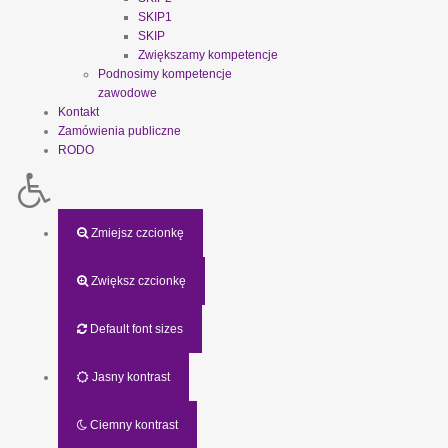
SKIP1
SKIP
Zwiększamy kompetencje
Podnosimy kompetencje
zawodowe
Kontakt
Zamówienia publiczne
RODO
Zmiejsz czcionkę
Zwiększ czcionkę
Default font sizes
Jasny kontrast
Ciemny kontrast