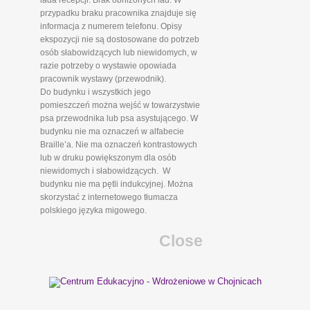
lada recepcji. Brak obniżonych lad. W
przypadku braku pracownika znajduje się
informacja z numerem telefonu. Opisy
ekspozycji nie są dostosowane do potrzeb
osób słabowidzących lub niewidomych, w
razie potrzeby o wystawie opowiada
pracownik wystawy (przewodnik).
Do budynku i wszystkich jego
pomieszczeń można wejść w towarzystwie
psa przewodnika lub psa asystującego. W
budynku nie ma oznaczeń w alfabecie
Braille’a. Nie ma oznaczeń kontrastowych
lub w druku powiększonym dla osób
niewidomych i słabowidzących. W
budynku nie ma pętli indukcyjnej. Można
skorzystać z internetowego tłumacza
polskiego języka migowego.
Close