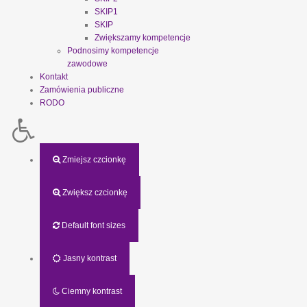
SKIP1
SKIP
Zwiększamy kompetencje
Podnosimy kompetencje
zawodowe
Kontakt
Zamówienia publiczne
RODO
Zmiejsz czcionkę
Zwiększ czcionkę
Default font sizes
Jasny kontrast
Ciemny kontrast