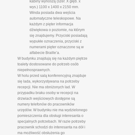
kabiny wynoszą (szer. X głęb. x
wys.) 1100 x 1400 x 2150 mm.
Winda posiada dwa wejścia
automatyczne teleskopowe. Na
każdym z pięter informacja
dźwiękowa o poziomie, na którym
się znajdujemy. Przyciski posiadają
wypukłe oznaczenia, przyciski z
numerami pięter oznaczone są w
alfabecie Braille’a.
W budynku znajdują się na każdym piętrze
toalety dostosowane do potrzeb osób
niepełnosprawnych.
W holu przed salą konferencyjną znajduje
się lada, wykorzystywana na potrzeby
recepcji. Nie ma obniżonych lad. W
przypadku braku osoby w recepcji na
drzwiach wejściowych dostępne są
numery telefonów do pracowników
urzędów. W budynku nie ma wydzielonego
pomieszczenia dla obsługi interesanta o
specjalnych potrzebach. W razie potrzeby
pracownik schodzi do interesanta na dół i
ma możliwość obsłużenia go