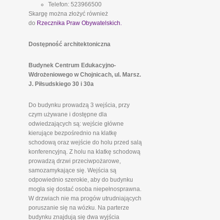
Telefon: 523966500
Skargę można złożyć również
do
Rzecznika Praw Obywatelskich.
Dostępność architektoniczna
Budynek Centrum Edukacyjno-
Wdrożeniowego w Chojnicach, ul. Marsz.
J. Piłsudskiego 30 i 30a
Do budynku prowadzą 3 wejścia, przy
czym używane i dostępne dla
odwiedzających są: wejście główne
kierujące bezpośrednio na klatkę
schodową oraz wejście do holu przed salą
konferencyjną. Z holu na klatkę schodową
prowadzą drzwi przeciwpożarowe,
samozamykające się. Wejścia są
odpowiednio szerokie, aby do budynku
mogła się dostać osoba niepełnosprawna.
W drzwiach nie ma progów utrudniających
poruszanie się na wózku. Na parterze
budynku znajdują się dwa wyjścia