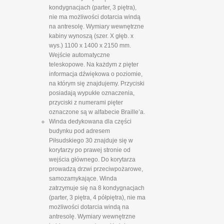
kondygnacjach (parter, 3 piętra),
nie ma możliwości dotarcia windą
na antresolę. Wymiary wewnętrzne
kabiny wynoszą (szer. X głęb. x
wys.) 1100 x 1400 x 2150 mm.
Wejście automatyczne
teleskopowe. Na każdym z pięter
informacja dźwiękowa o poziomie,
na którym się znajdujemy. Przyciski
posiadają wypukłe oznaczenia,
przyciski z numerami pięter
oznaczone są w alfabecie Braille’a.
Winda dedykowana dla części
budynku pod adresem
Piłsudskiego 30 znajduje się w
korytarzy po prawej stronie od
wejścia głównego. Do korytarza
prowadzą drzwi przeciwpożarowe,
samozamykające. Winda
zatrzymuje się na 8 kondygnacjach
(parter, 3 piętra, 4 półpiętra), nie ma
możliwości dotarcia windą na
antresolę. Wymiary wewnętrzne