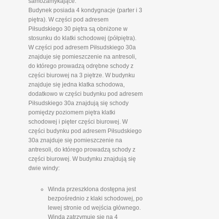
samozamykające.
Budynek posiada 4 kondygnacje (parter i 3
piętra). W części pod adresem
Piłsudskiego 30 piętra są obniżone w
stosunku do klatki schodowej (półpiętra).
W części pod adresem Piłsudskiego 30a
znajduje się pomieszczenie na antresoli,
do którego prowadzą odrębne schody z
części biurowej na 3 piętrze. W budynku
znajduje się jedna klatka schodowa,
dodatkowo w części budynku pod adresem
Piłsudskiego 30a znajdują się schody
pomiędzy poziomem piętra klatki
schodowej i pięter części biurowej. W
części budynku pod adresem Piłsudskiego
30a znajduje się pomieszczenie na
antresoli, do którego prowadzą schody z
części biurowej. W budynku znajdują się
dwie windy:
Winda przeszklona dostępna jest
bezpośrednio z klaki schodowej, po
lewej stronie od wejścia głównego.
Winda zatrzymuje się na 4