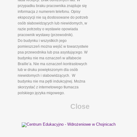
lada recepcji. Brak obniżonych lad. W
przypadku braku pracownika znajduje się
informacja z numerem telefonu. Opisy
ekspozycji nie są dostosowane do potrzeb
osób słabowidzących lub niewidomych, w
razie potrzeby o wystawie opowiada
pracownik wystawy (przewodnik).
Do budynku i wszystkich jego
pomieszczeń można wejść w towarzystwie
psa przewodnika lub psa asystującego. W
budynku nie ma oznaczeń w alfabecie
Braille’a. Nie ma oznaczeń kontrastowych
lub w druku powiększonym dla osób
niewidomych i słabowidzących. W
budynku nie ma pętli indukcyjnej. Można
skorzystać z internetowego tłumacza
polskiego języka migowego.
Close