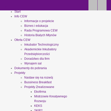
Start
Info CEW
Informacje o projekcie
Biznes i edukacja
Rada Programowa CEW
Historia Białych Młynów
Oferta CEW
Inkubator Technologiczny
Akademickie Inkubatory
Przedsiębiorczości
Doradztwo dla firm
Wynajem sal
Dokumenty do pobrania
Projekty
Nastaw się na rozwój
Bussiness Breakfast
Projekty Zrealizowane
Ekofirma
Mistrzowie Kreatywnego
Rozwoju
KEKS
SKIP2