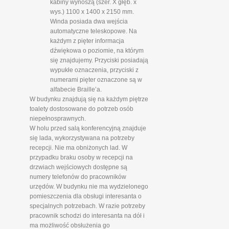
kabiny wynoszą (szer. X głęb. x
wys.) 1100 x 1400 x 2150 mm.
Winda posiada dwa wejścia
automatyczne teleskopowe. Na
każdym z pięter informacja
dźwiękowa o poziomie, na którym
się znajdujemy. Przyciski posiadają
wypukłe oznaczenia, przyciski z
numerami pięter oznaczone są w
alfabecie Braille’a.
W budynku znajdują się na każdym piętrze
toalety dostosowane do potrzeb osób
niepełnosprawnych.
W holu przed salą konferencyjną znajduje
się lada, wykorzystywana na potrzeby
recepcji. Nie ma obniżonych lad. W
przypadku braku osoby w recepcji na
drzwiach wejściowych dostępne są
numery telefonów do pracowników
urzędów. W budynku nie ma wydzielonego
pomieszczenia dla obsługi interesanta o
specjalnych potrzebach. W razie potrzeby
pracownik schodzi do interesanta na dół i
ma możliwość obsłużenia go