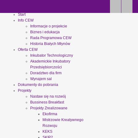
Start
Info CEW
Informacje o projekcie
Biznes i edukacja
Rada Programowa CEW
Historia Białych Młynów
Oferta CEW
Inkubator Technologiczny
Akademickie Inkubatory
Przedsiębiorczości
Doradztwo dla firm
Wynajem sal
Dokumenty do pobrania
Projekty
Nastaw się na rozwój
Bussiness Breakfast
Projekty Zrealizowane
Ekofirma
Mistrzowie Kreatywnego
Rozwoju
KEKS
SKIP2