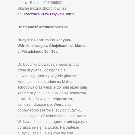
Telefon: 523966500
Skargę można złożyć również
do
Rzecznika Praw Obywatelskich.
Dostępność architektoniczna
Budynek Centrum Edukacyjno-
Wdrożeniowego w Chojnicach, ul. Marsz.
J. Piłsudskiego 30 i 30a
Do budynku prowadzą 3 wejścia, przy
czym używane i dostępne dla
odwiedzających są: wejście główne
kierujące bezpośrednio na klatkę
schodową oraz wejście do holu przed salą
konferencyjną. Z holu na klatkę schodową
prowadzą drzwi przeciwpożarowe,
samozamykające się. Wejścia są
odpowiednio szerokie, aby do budynku
mogła się dostać osoba niepełnosprawna.
W drzwiach nie ma progów utrudniających
poruszanie się na wózku. Na parterze
budynku znajdują się dwa wyjścia