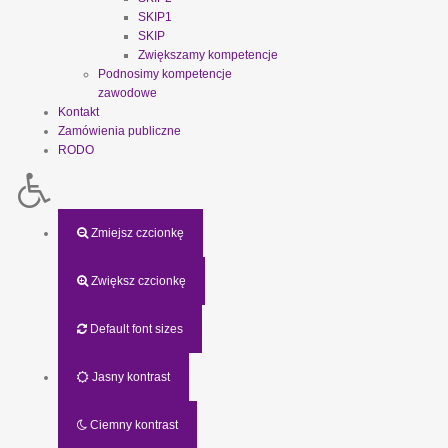
SKIP1
SKIP
Zwiększamy kompetencje
Podnosimy kompetencje
zawodowe
Kontakt
Zamówienia publiczne
RODO
Zmiejsz czcionkę
Zwiększ czcionkę
Default font sizes
Jasny kontrast
Ciemny kontrast