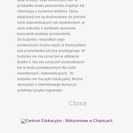
lada recepcji. Brak obniżonych lad. W
przypadku braku pracownika znajduje się
informacja z numerem telefonu. Opisy
ekspozycji nie są dostosowane do potrzeb
osób słabowidzących lub niewidomych, w
razie potrzeby o wystawie opowiada
pracownik wystawy (przewodnik).
Do budynku i wszystkich jego
pomieszczeń można wejść w towarzystwie
psa przewodnika lub psa asystującego. W
budynku nie ma oznaczeń w alfabecie
Braille’a. Nie ma oznaczeń kontrastowych
lub w druku powiększonym dla osób
niewidomych i słabowidzących. W
budynku nie ma pętli indukcyjnej. Można
skorzystać z internetowego tłumacza
polskiego języka migowego.
Close