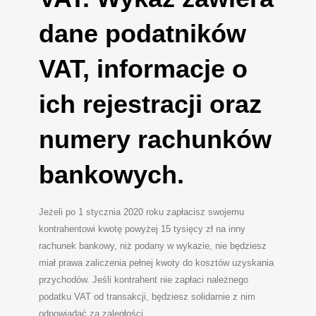
dane podatników
VAT, informacje o
ich rejestracji oraz
numery rachunków
bankowych.
Jeżeli po 1 stycznia 2020 roku zapłacisz swojemu
kontrahentowi kwotę powyżej 15 tysięcy zł na inny
rachunek bankowy, niż podany w wykazie, nie będziesz
miał prawa zaliczenia pełnej kwoty do kosztów uzyskania
przychodów. Jeśli kontrahent nie zapłaci należnego
podatku VAT od transakcji, będziesz solidarnie z nim
odpowiadać za zaległości.