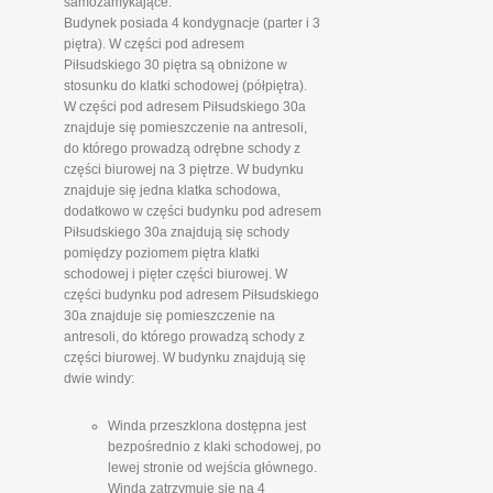
samozamykające.
Budynek posiada 4 kondygnacje (parter i 3
piętra). W części pod adresem
Piłsudskiego 30 piętra są obniżone w
stosunku do klatki schodowej (półpiętra).
W części pod adresem Piłsudskiego 30a
znajduje się pomieszczenie na antresoli,
do którego prowadzą odrębne schody z
części biurowej na 3 piętrze. W budynku
znajduje się jedna klatka schodowa,
dodatkowo w części budynku pod adresem
Piłsudskiego 30a znajdują się schody
pomiędzy poziomem piętra klatki
schodowej i pięter części biurowej. W
części budynku pod adresem Piłsudskiego
30a znajduje się pomieszczenie na
antresoli, do którego prowadzą schody z
części biurowej. W budynku znajdują się
dwie windy:
Winda przeszklona dostępna jest
bezpośrednio z klaki schodowej, po
lewej stronie od wejścia głównego.
Winda zatrzymuje się na 4