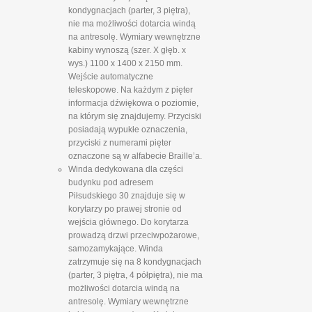
kondygnacjach (parter, 3 piętra),
nie ma możliwości dotarcia windą
na antresolę. Wymiary wewnętrzne
kabiny wynoszą (szer. X głęb. x
wys.) 1100 x 1400 x 2150 mm.
Wejście automatyczne
teleskopowe. Na każdym z pięter
informacja dźwiękowa o poziomie,
na którym się znajdujemy. Przyciski
posiadają wypukłe oznaczenia,
przyciski z numerami pięter
oznaczone są w alfabecie Braille’a.
Winda dedykowana dla części
budynku pod adresem
Piłsudskiego 30 znajduje się w
korytarzy po prawej stronie od
wejścia głównego. Do korytarza
prowadzą drzwi przeciwpożarowe,
samozamykające. Winda
zatrzymuje się na 8 kondygnacjach
(parter, 3 piętra, 4 półpiętra), nie ma
możliwości dotarcia windą na
antresolę. Wymiary wewnętrzne