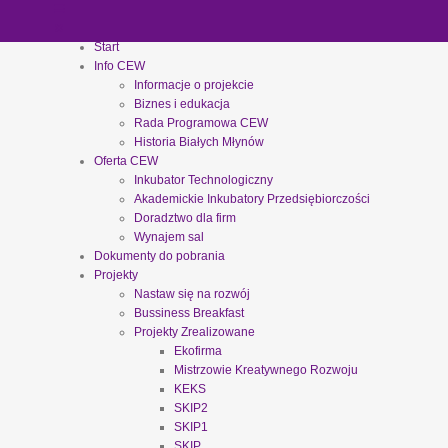
Start
Info CEW
Informacje o projekcie
Biznes i edukacja
Rada Programowa CEW
Historia Białych Młynów
Oferta CEW
Inkubator Technologiczny
Akademickie Inkubatory Przedsiębiorczości
Doradztwo dla firm
Wynajem sal
Dokumenty do pobrania
Projekty
Nastaw się na rozwój
Bussiness Breakfast
Projekty Zrealizowane
Ekofirma
Mistrzowie Kreatywnego Rozwoju
KEKS
SKIP2
SKIP1
SKIP