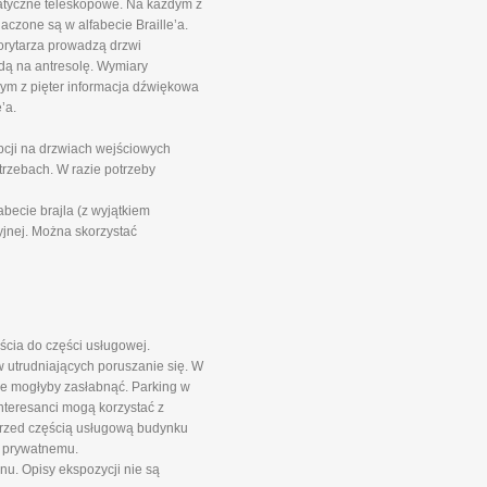
matyczne teleskopowe. Na każdym z
aczone są w alfabecie Braille’a.
orytarza prowadzą drzwi
ndą na antresolę. Wymiary
ym z pięter informacja dźwiękowa
’a.
pcji na drzwiach wejściowych
rzebach. W razie potrzeby
ecie brajla (z wyjątkiem
jnej. Można skorzystać
ścia do części usługowej.
 utrudniających poruszanie się. W
óre mogłyby zasłabnąć. Parking w
Interesanci mogą korzystać z
przed częścią usługową budynku
i prywatnemu.
nu. Opisy ekspozycji nie są