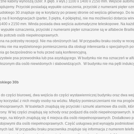
rzne kabiny wynoszą (szer. X głęb. x wys.) 1100 x 1400 x 2150 mm. Wejście auto
ajdujemy. Przyciski posiadają wypukłe oznaczenia, przyciski z numerami pięter ozn
skiego 30 znajduje się w korytarzy po prawej stronie od wejścia głównego. Do k
a 8 kondygnacjach (parter, 3 piętra, 4 półpiętra), nie ma możliwości dotarcia wi
x 1400 x 2150 mm. Winda posiada dwa wejścia automatyczne teleskopowe. Na każd
 wypukłe oznaczenia, przyciski z numerami pięter oznaczone są w alfabecie Braille
do potrzeb osób niepełnosprawnych.
ana na potrzeby recepcji. Nie ma obniżonych lad. W przypadku braku osoby w rece
u nie ma wydzielonego pomieszczenia dla obsługi interesanta o specjalnych pot
nia go bezpośrednio w holu przed salą konferencyjną.
ystwie psa przewodnika lub psa asystującego. W budynku nie ma oznaczeń w alfab
ększonym dla osób niewidomych i słabowidzących. W budynku nie ma pętli indukcy
dskiego 30b
do części biurowej, dwa wejścia do części wystawienniczej budynku oraz dwa wej
aby korzystać z nich mogły osoby na wózku. Między pomieszczeniami nie ma progów
nosprawnych. W toaletach znajdują się przyciski i sznurki alarmowe dla osób, kt
żony. W tej części znajdują się schody oraz podjazd dla osób niepełnosprawnych. 
go, na których znajdują się 4 miejsca dla osób niepełnosprawnych. Dodatkowo 
stojowymi dla osób niepełnosprawnych. Część usługowa jest wynajęta podmiotow
onych lad. W przypadku braku pracownika znajduje się informacja z numerem telefo