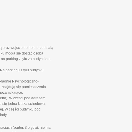
 oraz wejście do holu przed salą
nku mogła się dostać osoba
na parking z tyłu za budynkiem,
Na parkingu z tyłu budynku
oradnię Psychologiczno-
 znajdują się pomieszczenia
mozamykające.
iętra). W części pod adresem
e się jedna klatka schodowa,
wej. W części budynku pod
indy:
jach (parter, 3 piętra), nie ma