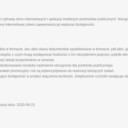
i cyfrowej stron internetowych i aplikacji mobilnych podmiotów publicznych. Niez
ony internetowej celem zapewnienia jej większej dostępności.
tów w formacie .doc albo skany dokumentów opublikowane w formacie .pdf albo .jp
iązku z czym mogą występować trudności z ich odczytaniem poprzez czytniki ekra
zać teksty bezpośrednio w serwisie.
 dostosowanie niosłoby nadmierne obciążenie dla podmiotu publicznego.
rakter promocyjny i nie są wykorzystywane do realizacji bieżących zadań.
ające dostępność w postaci włączenia kontrastu. Zwiększenie czcionki następuje d
izacji dnia: 2020-09-23