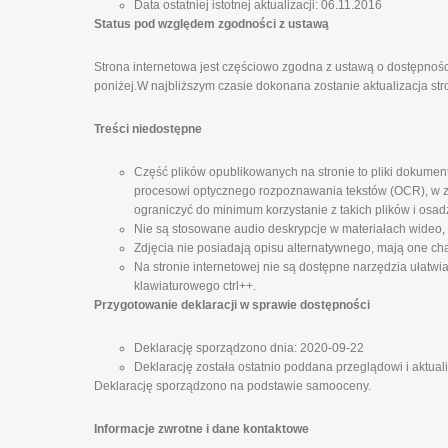
Data ostatniej istotnej aktualizacji: 06.11.2016
Status pod względem zgodności z ustawą
Strona internetowa jest częściowo zgodna z ustawą o dostępnośc
poniżej.W najbliższym czasie dokonana zostanie aktualizacja str
Treści niedostępne
Część plików opublikowanych na stronie to pliki dokumen
procesowi optycznego rozpoznawania tekstów (OCR), w zw
ograniczyć do minimum korzystanie z takich plików i osad
Nie są stosowane audio deskrypcje w materiałach wideo,
Zdjęcia nie posiadają opisu alternatywnego, mają one cha
Na stronie internetowej nie są dostępne narzędzia ułatwi
klawiaturowego ctrl++.
Przygotowanie deklaracji w sprawie dostępności
Deklarację sporządzono dnia: 2020-09-22
Deklarację została ostatnio poddana przeglądowi i aktual
Deklarację sporządzono na podstawie samooceny.
Informacje zwrotne i dane kontaktowe