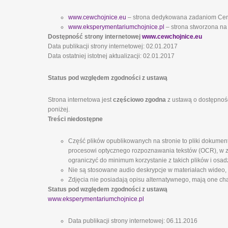
www.cewchojnice.eu
– strona dedykowana zadaniom Ce
www.eksperymentariumchojnice.pl
– strona stworzona na
Dostępność strony internetowej
www.cewchojnice.eu
Data publikacji strony internetowej: 02.01.2017
Data ostatniej istotnej aktualizacji: 02.01.2017
Status pod względem zgodności z ustawą
Strona internetowa jest
częściowo zgodna
z ustawą o dostępnośc
poniżej.
Treści niedostępne
Część plików opublikowanych na stronie to pliki dokumen
procesowi optycznego rozpoznawania tekstów (OCR), w zw
ograniczyć do minimum korzystanie z takich plików i osad
Nie są stosowane audio deskrypcje w materiałach wideo,
Zdjęcia nie posiadają opisu alternatywnego, mają one cha
Status pod względem zgodności z ustawą
www.eksperymentariumchojnice.pl
Data publikacji strony internetowej: 06.11.2016