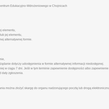
 Centrum Edukacyjno-Wdrożeniowego w Chojnicach
ej elementu,
lub jej elementu,
ej alternatywnej formie.
nie,
 żądanie dotyczy udostępnienia w formie alternatywnej informacji niedostępnej.
ej w ciągu 7 dni. Jeśli w tym terminie zapewnienie dostępności albo zapewnienie
d daty zgłoszenia.
ania można złożyć skargę do organu nadzorującego pocztą lub drogą elektroniczną