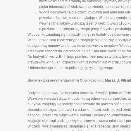
możliwości dotarcia windą na antresolę. Wymiary wewnęt
pięter informacja dźwiękowa o poziomie, na którym się zn
Winda dedykowana dla części budynku pod adresem Piłsud
przeciwpożarowe, samozamykające. Winda zatrzymuje się n
wewnętrzne kabiny wynoszą (szer. X głęb. x wys.) 1100 
o poziomie, na którym się znajdujemy. Przyciski posiadają
W budynku znajdują się na każdym piętrze toalety dostosowane 
W holu przed salą konferencyjną znajduje się lada, wykorzystyw
dostępne są numery telefonów do pracowników urzędów. W budynk
pracownik schodzi do interesanta na dół i ma możliwość obsłuże
Do budynku i wszystkich jego pomieszczeń można wejść w towarz
przycisków wind), ani oznaczeń kontrastowych lub w druku powi
z internetowego tłumacza polskiego języka migowego.
Budynek Eksperymentarium w Chojnicach, ul. Marsz. J. Piłsu
Budynek parterowy. Do budynku prowadzi 5 wejść: jedno wejście 
Wszystkie wejścia i drzwi w budynku są odpowiednio szerokie, 
budynku znajdują się toalety dostosowane do potrzeb osób niepeł
stosunku do części biurowej i wystawienniczej budynku jest obni
parkingu przed i za budynkiem Centrum Edukacyjno-Wdrożeniowe
znajduje się drugi parking z wyznaczonymi dwoma miejscami po
W części wystawienniczej znajduje się lada recepcji. Brak obniż