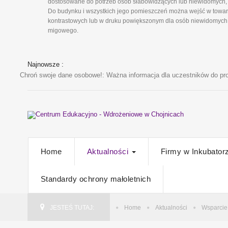
dostosowane do potrzeb osób słabowidzących lub niewidomych, 
Do budynku i wszystkich jego pomieszczeń można wejść w towarz
kontrastowych lub w druku powiększonym dla osób niewidomych i
migowego.
Najnowsze :
Chroń swoje dane osobowe!
: Ważna informacja dla uczestników do pro
Home
Aktualności
Firmy w Inkubator
Standardy ochrony małoletnich
JESTEŚ TUTAJ:
Home
Aktualności
Wsparcie 