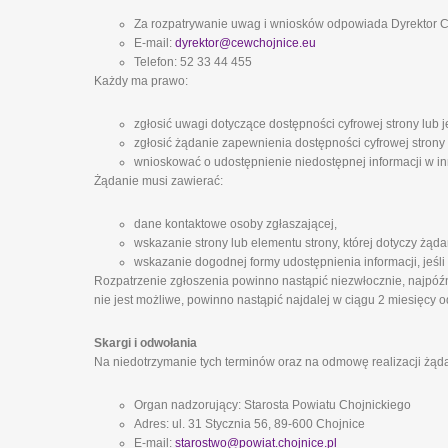
Za rozpatrywanie uwag i wniosków odpowiada Dyrektor
E-mail:
dyrektor@cewchojnice.eu
Telefon: 52 33 44 455
Każdy ma prawo:
zgłosić uwagi dotyczące dostępności cyfrowej strony lub j
zgłosić żądanie zapewnienia dostępności cyfrowej strony 
wnioskować o udostępnienie niedostępnej informacji w inn
Żądanie musi zawierać:
dane kontaktowe osoby zgłaszającej,
wskazanie strony lub elementu strony, której dotyczy żąda
wskazanie dogodnej formy udostępnienia informacji, jeśli
Rozpatrzenie zgłoszenia powinno nastąpić niezwłocznie, najpóźni
nie jest możliwe, powinno nastąpić najdalej w ciągu 2 miesięcy o
Skargi i odwołania
Na niedotrzymanie tych terminów oraz na odmowę realizacji żąd
Organ nadzorujący: Starosta Powiatu Chojnickiego
Adres: ul. 31 Stycznia 56, 89-600 Chojnice
E-mail:
starostwo@powiat.chojnice.pl