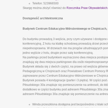
Telefon: 523966500
Skargę można złożyć również do
Rzecznika Praw Obywatelskich
Dostępność architektoniczna
Budynek Centrum Edukacyjno-Wdrożeniowego w Chojnicach, ul.
Do budynku prowadzą 3 wejścia, przy czym używane i dostępne d
konferencyjną. Z holu na klatkę schodową prowadzą drzwi prze
niepełnosprawna. W drzwiach nie ma progów utrudniających poru
jedno wyjście z holu, drugie przez salę konferencyjną.
Na parkingu przed budynkiem wyznaczono dwa miejsca postojowe
znajdują się dwa miejsca parkingowe dla osób niepełnosprawny
Budynek składa się z dwóch części, na prawo od wejścia główn
Pedagogiczną w Chojnicach oraz Powiatowe Centrum Pomocy Rodz
zajmowane przez Centrum Edukacyjno-Wdrożeniowe w Chojnicach
Budynek posiada 4 kondygnacje (parter i 3 piętra). W części pod
Piłsudskiego 30a znajduje się pomieszczenie na antresoli, do k
dodatkowo w części budynku pod adresem Piłsudskiego 30a znajd
adresem Piłsudskiego 30a znajduje się pomieszczenie na antreso
Winda przeszklona dostępna jest bezpośrednio z klaki sch