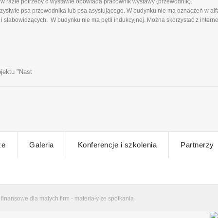
w razie potrzeby o wystawie opowiada pracownik wystawy (przewodnik).
ystwie psa przewodnika lub psa asystującego. W budynku nie ma oznaczeń w alfa
 słabowidzących. W budynku nie ma pętli indukcyjnej. Można skorzystać z intern
jektu "Nast
ze
Galeria
Konferencje i szkolenia
Partnerzy
finansowe dla małych firm - materiały ze spotkania