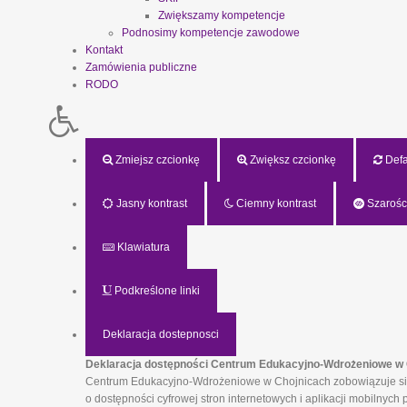
Zwiększamy kompetencje
Podnosimy kompetencje zawodowe
Kontakt
Zamówienia publiczne
RODO
Zmiejsz czcionkę
Zwiększ czcionkę
Defau
Jasny kontrast
Ciemny kontrast
Szarośc
Klawiatura
Podkreślone linki
Deklaracja dostepnosci
Deklaracja dostępności Centrum Edukacyjno-Wdrożeniowe w 
Centrum Edukacyjno-Wdrożeniowe w Chojnicach zobowiązuje się z
o dostępności cyfrowej stron internetowych i aplikacji mobilny