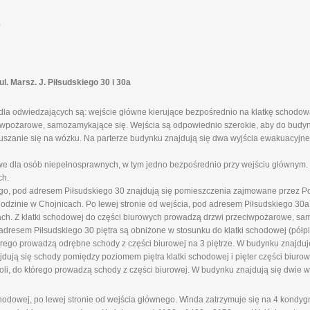
.
 Marsz. J. Piłsudskiego 30 i 30a
la odwiedzających są: wejście główne kierujące bezpośrednio na klatkę schodową
ciwpożarowe, samozamykające się. Wejścia są odpowiednio szerokie, aby do budy
szanie się na wózku. Na parterze budynku znajdują się dwa wyjścia ewakuacyjne 
 dla osób niepełnosprawnych, w tym jedno bezpośrednio przy wejściu głównym. 
ch.
ego, pod adresem Piłsudskiego 30 znajdują się pomieszczenia zajmowane przez P
inie w Chojnicach. Po lewej stronie od wejścia, pod adresem Piłsudskiego 30a,
. Z klatki schodowej do części biurowych prowadzą drzwi przeciwpożarowe, sa
 adresem Piłsudskiego 30 piętra są obniżone w stosunku do klatki schodowej (półp
tórego prowadzą odrębne schody z części biurowej na 3 piętrze. W budynku znajduj
ują się schody pomiędzy poziomem piętra klatki schodowej i pięter części biuro
li, do którego prowadzą schody z części biurowej. W budynku znajdują się dwie w
odowej, po lewej stronie od wejścia głównego. Winda zatrzymuje się na 4 kondygnac