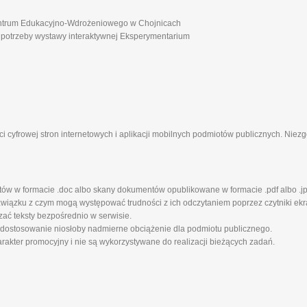
ntrum Edukacyjno-Wdrożeniowego w Chojnicach
 potrzeby wystawy interaktywnej Eksperymentarium
i cyfrowej stron internetowych i aplikacji mobilnych podmiotów publicznych. Nie
tów w formacie .doc albo skany dokumentów opublikowane w formacie .pdf albo .jp
iązku z czym mogą występować trudności z ich odczytaniem poprzez czytniki ekra
zać teksty bezpośrednio w serwisie.
 dostosowanie niosłoby nadmierne obciążenie dla podmiotu publicznego.
rakter promocyjny i nie są wykorzystywane do realizacji bieżących zadań.