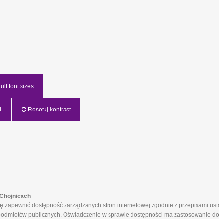
lt font sizes
i
Resetuj kontrast
Chojnicach
apewnić dostępność zarządzanych stron internetowej zgodnie z przepisami ustaw
ch podmiotów publicznych. Oświadczenie w sprawie dostępności ma zastosowanie do 